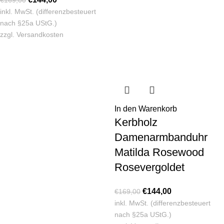
€
169,00
inkl. MwSt. (differenzbesteuert
nach §25a UStG.)
zzgl.
Versandkosten
In den Warenkorb
Kerbholz
Damenarmbanduhr
Matilda Rosewood
Rosevergoldet
€
144,00
€
169,00
inkl. MwSt. (differenzbesteuert
nach §25a UStG.)