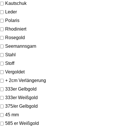
Kautschuk
Leder
Polaris
Rhodiniert
Rosegold
Seemannsgarn
Stahl
Stoff
Vergoldet
+ 2cm Verlängerung
333er Gelbgold
333er Weißgold
375/er Gelbgold
45 mm
585 er Weißgold