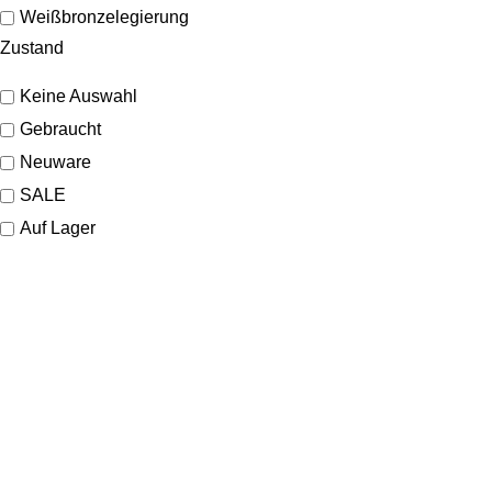
Weißbronzelegierung
Zustand
Keine Auswahl
Gebraucht
Neuware
SALE
Auf Lager
KONTAKT
Lassen Sie sich gerne telefonisch oder vor Ort in unserem Ladenlokal
von uns beraten.
Telefon:
+49 221 35 55 55 50