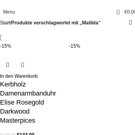
14 Tage Rückgaberecht
Sichere Bestellung
0
Menu
€
0,0
Start
Produkte verschlagwortet mit „Matilda“
-15%
-15%
In den Warenkorb
Kerbholz
Damenarmbanduhr
Elise Rosegold
Darkwood
Masterpices
€
144,00