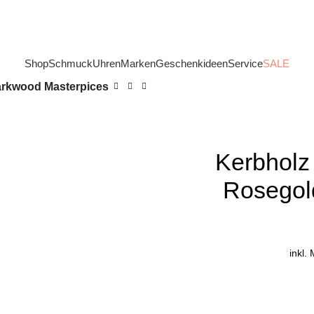
Shop
Schmuck
Uhren
Marken
Geschenkideen
Service
SALE
rkwood Masterpices
Kerbholz
Rosegol
inkl.