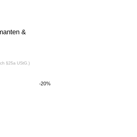
amanten &
nach §25a UStG.)
-20%