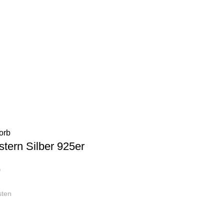
orb
stern Silber 925er
0
sten