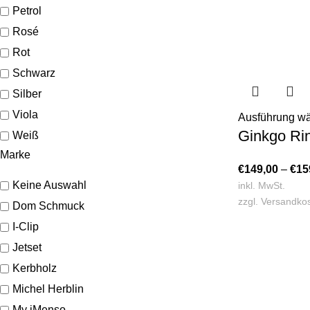
Petrol
Rosé
Rot
Schwarz
Silber
Viola
Ausführung w
Ginkgo Rin
Weiß
Marke
€
149,00
–
€
15
Keine Auswahl
inkl. MwSt.
zzgl.
Versandko
Dom Schmuck
I-Clip
Jetset
Kerbholz
Michel Herblin
My iMenso