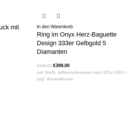
ck mit
In den Warenkorb
Ring im Onyx Herz-Baguette
Design 333er Gelbgold 5
Diamanten
€
399,00
€
499,00
inkl. MwSt. (differenzbesteuert nach §25a UStG.)
zzgl.
Versandkosten