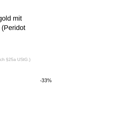
old mit
(Peridot
nach §25a UStG.)
-33%