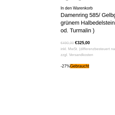
In den Warenkorb
Damenring 585/ Gelbg
grünem Halbedelstein 
od. Turmalin )
€
325,00
€
490,00
inkl. MwSt. (differenzbesteuert 
zzgl.
Versandkosten
-27%
Gebraucht