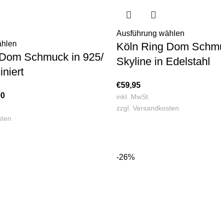
Ausführung wählen
ählen
Köln Ring Dom Schmu
 Dom Schmuck in 925/
Skyline in Edelstahl
iniert
€
59,95
90
inkl. MwSt.
zzgl.
Versandkosten
sten
-26%