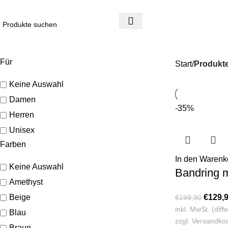
4 Tage Rückgaberecht
Reduzierte Ware ist vom Umtausch ausgeschlossen
Für
Start
Produkte
Keine Auswahl
Damen
-35%
Herren
Unisex
Farben
In den Warenk
Keine Auswahl
Bandring m
Amethyst
Beige
€
129,
€
199,90
inkl. MwSt. (dif
Blau
zzgl.
Versandko
Braun