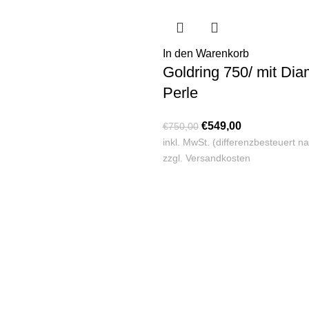
In den Warenkorb
Goldring 750/ mit Di
Perle
€
549,00
€
750,00
inkl. MwSt. (differenzbesteuert 
zzgl.
Versandkosten