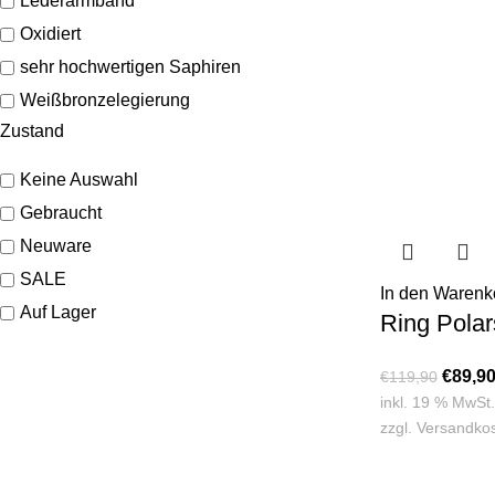
Lederarmband
Oxidiert
sehr hochwertigen Saphiren
Weißbronzelegierung
Zustand
Keine Auswahl
Gebraucht
Neuware
SALE
In den Warenk
Auf Lager
Ring Polar
€
89,9
€
119,90
inkl. 19 % MwSt.
zzgl.
Versandko