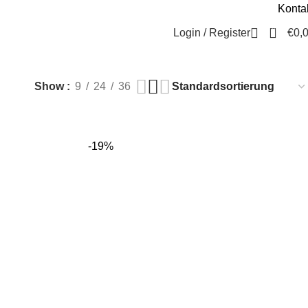
Konta
Beratung / Kontakt
+49 221 35 55 55 50
0
Login / Register
€
0,
Show
9
24
36
-19%