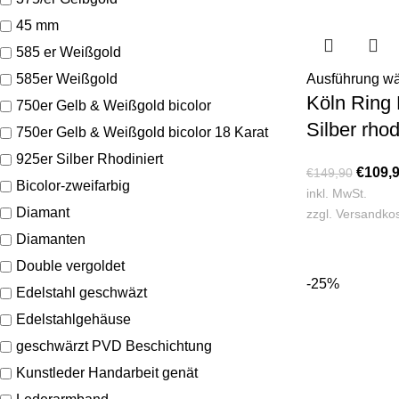
45 mm
585 er Weißgold
585er Weißgold
Ausführung w
Köln Ring
750er Gelb & Weißgold bicolor
Silber rhod
750er Gelb & Weißgold bicolor 18 Karat
925er Silber Rhodiniert
€
109,
€
149,90
Bicolor-zweifarbig
inkl. MwSt.
Diamant
zzgl.
Versandko
Diamanten
Double vergoldet
-25%
Edelstahl geschwäzt
Edelstahlgehäuse
geschwärzt PVD Beschichtung
Kunstleder Handarbeit genät