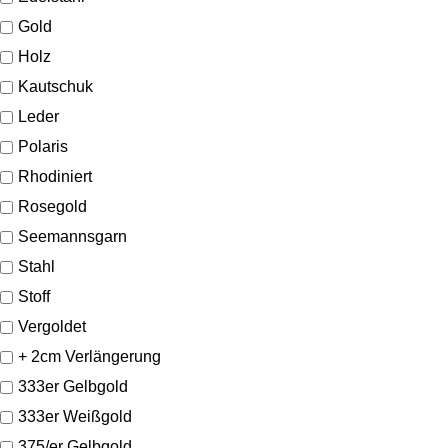
Gold
Holz
Kautschuk
Leder
Polaris
Rhodiniert
Rosegold
Seemannsgarn
Stahl
Stoff
Vergoldet
+ 2cm Verlängerung
333er Gelbgold
333er Weißgold
375/er Gelbgold