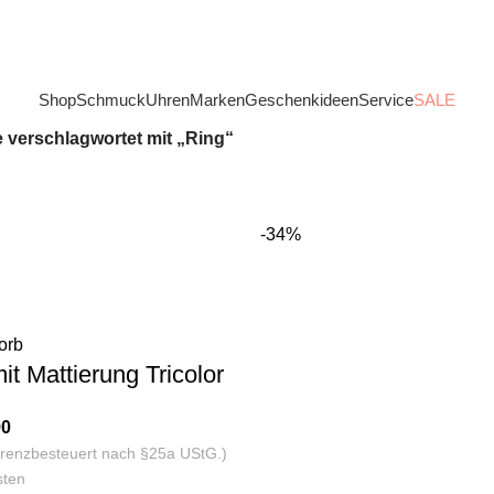
Shop
Schmuck
Uhren
Marken
Geschenkideen
Service
SALE
 verschlagwortet mit „Ring“
-34%
orb
it Mattierung Tricolor
90
ferenzbesteuert nach §25a UStG.)
sten