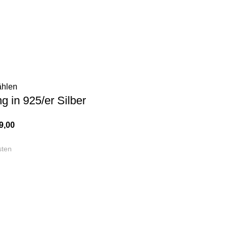
ählen
g in 925/er Silber
9,00
sten