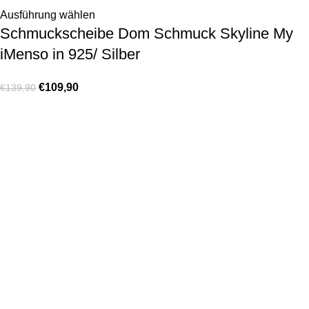
Ausführung wählen
Schmuckscheibe Dom Schmuck Skyline My
iMenso in 925/ Silber
€
109,90
€
139,90
KONTAKT
Lassen Sie sich gerne telefonisch oder vor Ort in unserem Ladenlokal
von uns beraten.
Telefon:
+49 221 35 55 55 50
E-Mail:
info@dom-schmuck.com
Neusser Str. 21
50670 Köln