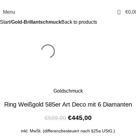
14 Tage Rückgaberecht
Sichere Bestellung
0
Menu
€
0,0
Start
Gold-Brillantschmuck
Back to products
Goldschmuck
Ring Weißgold 585er Art Deco mit 6 Diamanten
€
445,00
€
599,00
inkl. MwSt. (differenzbesteuert nach §25a UStG.)