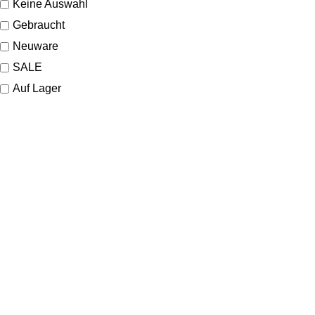
Keine Auswahl
Gebraucht
Neuware
SALE
Auf Lager
KONTAKT
Lassen Sie sich gerne telefonisch oder vor Ort in unserem Ladenlokal
von uns beraten.
Telefon:
+49 221 35 55 55 50
E-Mail:
info@dom-schmuck.com
Neusser Str. 21