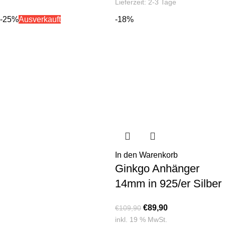
Lieferzeit:
2-3 Tage
-25%
Ausverkauft
-18%
In den Warenkorb
Ginkgo Anhänger
14mm in 925/er Silber
€
89,90
€
109,90
inkl. 19 % MwSt.