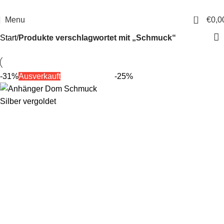
14 Tage Rückgaberecht
Sichere Bestellung
0
Menu
€
0,0
Start
Produkte verschlagwortet mit „Schmuck“
-31%
Ausverkauft
-25%