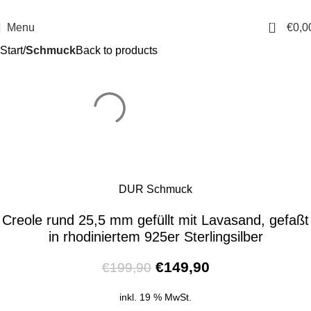
14 Tage Rückgaberecht
Sichere Bestellung
0
Menu
€
0,0
Start
Schmuck
Back to products
DUR Schmuck
Creole rund 25,5 mm gefüllt mit Lavasand, gefaßt
in rhodiniertem 925er Sterlingsilber
€
149,90
€
199,90
inkl. 19 % MwSt.