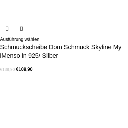
Ausführung wählen
Schmuckscheibe Dom Schmuck Skyline My
iMenso in 925/ Silber
€
109,90
€
139,90
KONTAKT
Lassen Sie sich gerne telefonisch oder vor Ort in unserem Ladenlokal
von uns beraten.