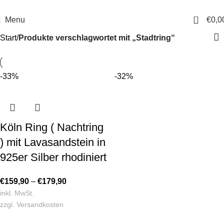
14 Tage Rückgaberecht
Sichere Bestellung
0
Menu
€
0,0
Start
Produkte verschlagwortet mit „Stadtring“
-33%
-32%
Köln Ring ( Nachtring
) mit Lavasandstein in
925er Silber rhodiniert
€
159,90
–
€
179,90
inkl. MwSt.
zzgl.
Versandkosten