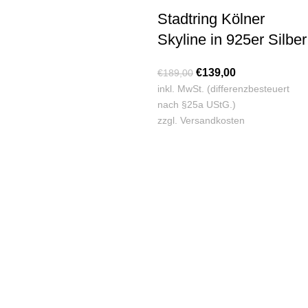
Stadtring Kölner
Skyline in 925er Silber
€
139,00
€
189,00
inkl. MwSt. (differenzbesteuert
nach §25a UStG.)
zzgl.
Versandkosten
KONTAKT
Lassen Sie sich gerne telefonisch oder vor Ort in unserem Ladenlokal
von uns beraten.
Telefon:
+49 221 35 55 55 50
E-Mail:
info@dom-schmuck.com