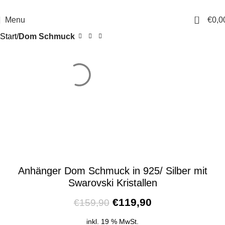
14 Tage Rückgaberecht
Sichere Bestellung
0
Menu
€
0,0
Start
Dom Schmuck
Anhänger Dom Schmuck in 925/ Silber mit
Swarovski Kristallen
€
119,90
€
159,90
inkl. 19 % MwSt.