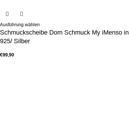
Ausführung wählen
Schmuckscheibe Dom Schmuck My iMenso in
925/ Silber
€
99,90
KONTAKT
Lassen Sie sich gerne telefonisch oder vor Ort in unserem Ladenlokal
von uns beraten.