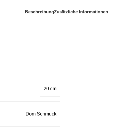
Beschreibung
Zusätzliche Informationen
20 cm
Dom Schmuck