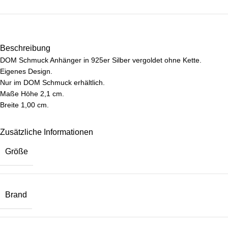
Beschreibung
DOM Schmuck Anhänger in 925er Silber vergoldet ohne Kette.
Eigenes Design.
Nur im DOM Schmuck erhältlich.
Maße Höhe 2,1 cm.
Breite 1,00 cm.
Zusätzliche Informationen
Größe
Brand