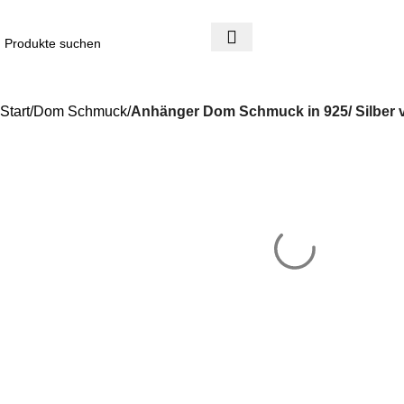
4 Tage Rückgaberecht
Reduzierte Ware ist vom Umtausch ausgeschlossen
Start
Dom Schmuck
Anhänger Dom Schmuck in 925/ Silber 