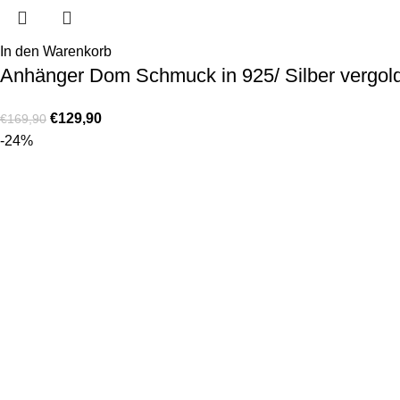
In den Warenkorb
Anhänger Dom Schmuck in 925/ Silber vergol
€
129,90
€
169,90
-24%