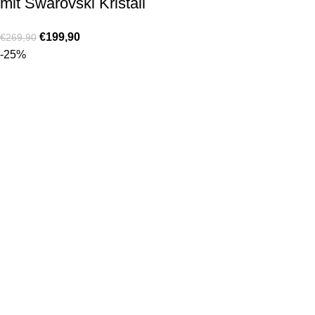
mit Swarovski Kristall
€
199,90
€
269,90
-25%