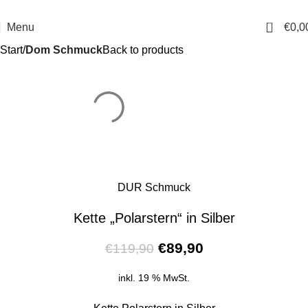
14 Tage Rückgaberecht
Sichere Bestellung
0
Menu
€
0,0
Start
Dom Schmuck
Back to products
DUR Schmuck
Kette „Polarstern“ in Silber
€
89,90
€
119,90
inkl. 19 % MwSt.