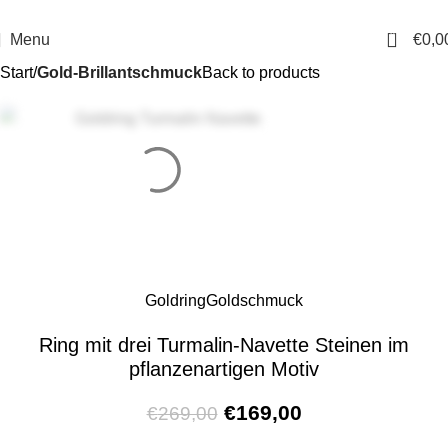
14 Tage Rückgaberecht
Sichere Bestellung
0
Menu
€
0,0
Start
Gold-Brillantschmuck
Back to products
Goldring
Goldschmuck
Ring mit drei Turmalin-Navette Steinen im
pflanzenartigen Motiv
€
169,00
€
269,00