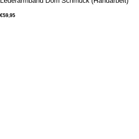
Lederarmband Dom Schmuck (Handarbeit)
€
59,95