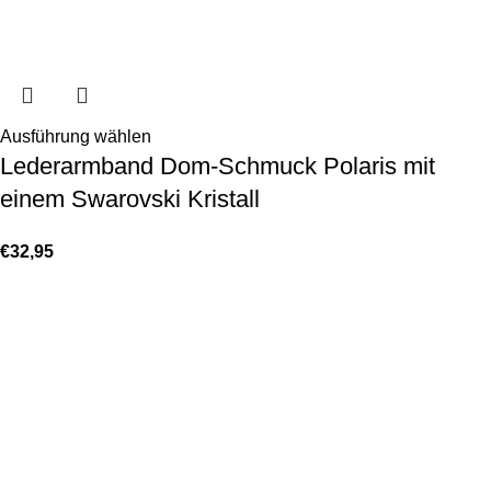
Ausführung wählen
Lederarmband Dom-Schmuck Polaris mit
einem Swarovski Kristall
€
32,95
KONTAKT
Lassen Sie sich gerne telefonisch oder vor Ort in unserem Ladenlokal
von uns beraten.