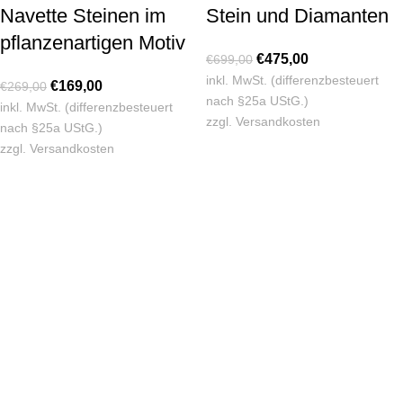
Navette Steinen im
Stein und Diamanten
pflanzenartigen Motiv
€
475,00
€
699,00
inkl. MwSt. (differenzbesteuert
€
169,00
€
269,00
nach §25a UStG.)
inkl. MwSt. (differenzbesteuert
zzgl.
Versandkosten
nach §25a UStG.)
zzgl.
Versandkosten
KONTAKT
Lassen Sie sich gerne telefonisch oder vor Ort in unserem Ladenlokal
von uns beraten.
Telefon:
+49 221 35 55 55 50
E-Mail:
info@dom-schmuck.com