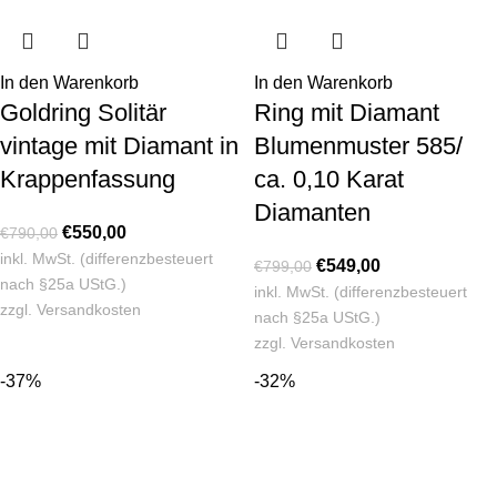
In den Warenkorb
In den Warenkorb
Goldring Solitär
Ring mit Diamant
vintage mit Diamant in
Blumenmuster 585/
Krappenfassung
ca. 0,10 Karat
Diamanten
€
550,00
€
790,00
inkl. MwSt. (differenzbesteuert
€
549,00
€
799,00
nach §25a UStG.)
inkl. MwSt. (differenzbesteuert
zzgl.
Versandkosten
nach §25a UStG.)
zzgl.
Versandkosten
-37%
-32%