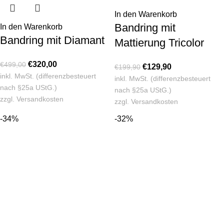
In den Warenkorb
Bandring mit
In den Warenkorb
Bandring mit Diamant
Mattierung Tricolor
€
320,00
€
499,00
€
129,90
€
199,90
inkl. MwSt. (differenzbesteuert
inkl. MwSt. (differenzbesteuert
nach §25a UStG.)
nach §25a UStG.)
zzgl.
Versandkosten
zzgl.
Versandkosten
-34%
-32%