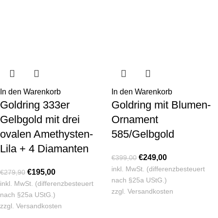
In den Warenkorb
In den Warenkorb
Goldring 333er
Goldring mit Blumen-
Gelbgold mit drei
Ornament
ovalen Amethysten-
585/Gelbgold
Lila + 4 Diamanten
€
249,00
€
399,00
inkl. MwSt. (differenzbesteuert
€
195,00
€
279,90
nach §25a UStG.)
inkl. MwSt. (differenzbesteuert
zzgl.
Versandkosten
nach §25a UStG.)
zzgl.
Versandkosten