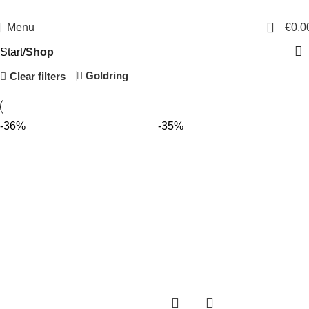
14 Tage Rückgaberecht
Sichere Bestellung
0
Menu
€
0,0
Start
Shop
Goldring
Clear filters
-36%
-35%