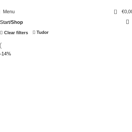
14 Tage Rückgaberecht
Sichere Bestellung
0
Menu
€
0,0
Start
Shop
Tudor
Clear filters
-14%