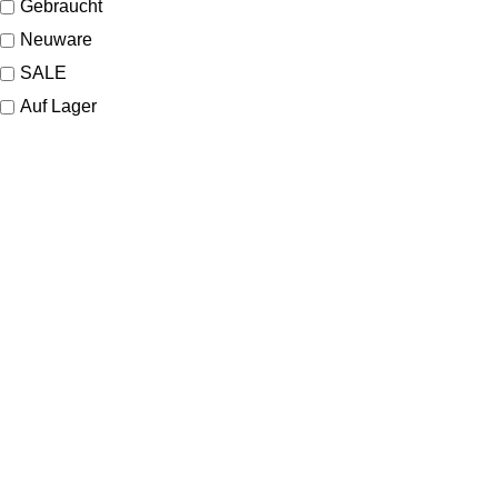
Gebraucht
Neuware
SALE
Auf Lager
KONTAKT
Lassen Sie sich gerne telefonisch oder vor Ort in unserem Ladenlokal
von uns beraten.
Telefon:
+49 221 35 55 55 50
E-Mail:
info@dom-schmuck.com
Neusser Str. 21
50670 Köln
Deutschland