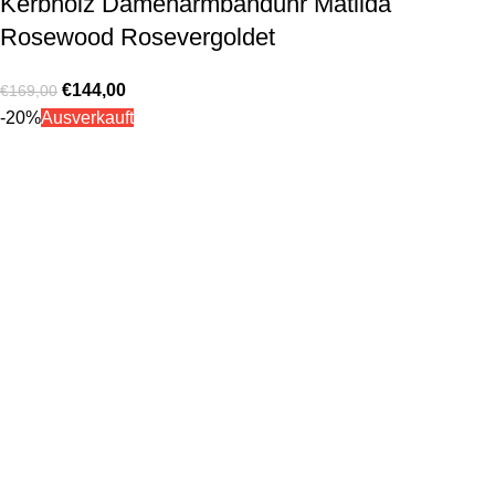
Kerbholz Damenarmbanduhr Matilda
Rosewood Rosevergoldet
€
144,00
€
169,00
-20%
Ausverkauft