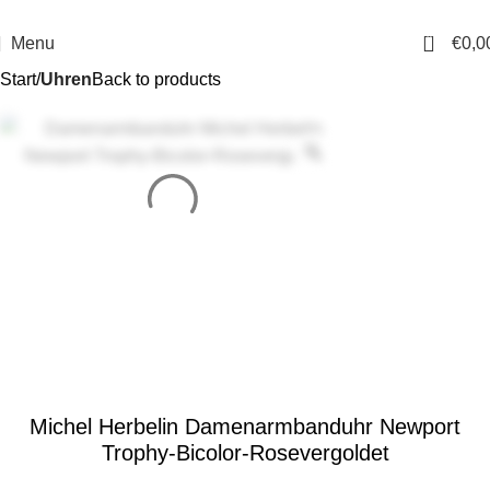
14 Tage Rückgaberecht
Sichere Bestellung
0
Menu
€
0,0
Start
Uhren
Back to products
Michel Herbelin Damenarmbanduhr Newport
Trophy-Bicolor-Rosevergoldet