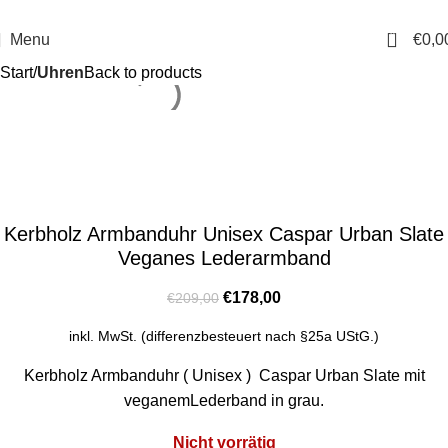
14 Tage Rückgaberecht
Sichere Bestellung
0
Menu
€
0,0
Start
Uhren
Back to products
Kerbholz Armbanduhr Unisex Caspar Urban Slate
Veganes Lederarmband
€
178,00
€
209,00
inkl. MwSt. (differenzbesteuert nach §25a UStG.)
Kerbholz Armbanduhr ( Unisex ) Caspar Urban Slate mit
veganemLederband in grau.
Nicht vorrätig