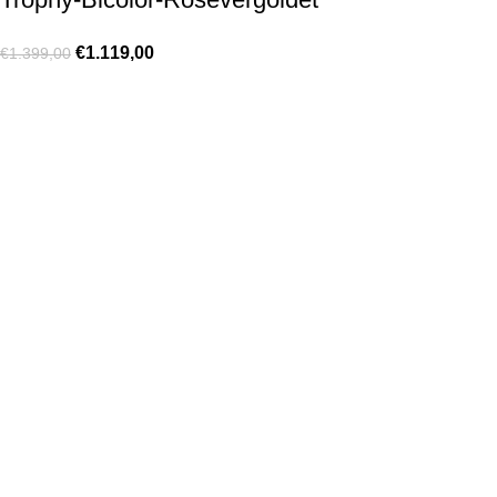
€
1.119,00
€
1.399,00
KONTAKT
Lassen Sie sich gerne telefonisch oder vor Ort in unserem Ladenlokal
von uns beraten.
Telefon:
+49 221 35 55 55 50
E-Mail:
info@dom-schmuck.com
Neusser Str. 21
50670 Köln
Deutschland