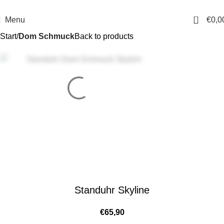
14 Tage Rückgaberecht
Sichere Bestellung
0
Menu
€
0,0
Start
Dom Schmuck
Back to products
Standuhr Skyline
€
65,90