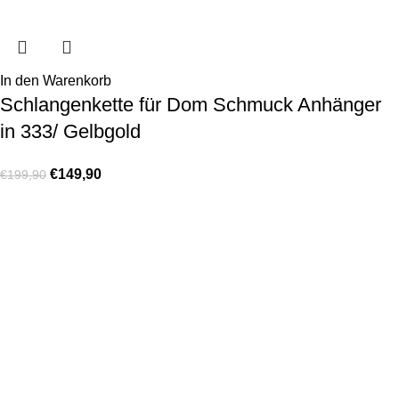
In den Warenkorb
Schlangenkette für Dom Schmuck Anhänger
in 333/ Gelbgold
€
149,90
€
199,90
KONTAKT
Lassen Sie sich gerne telefonisch oder vor Ort in unserem Ladenlokal
von uns beraten.
Telefon:
+49 221 35 55 55 50